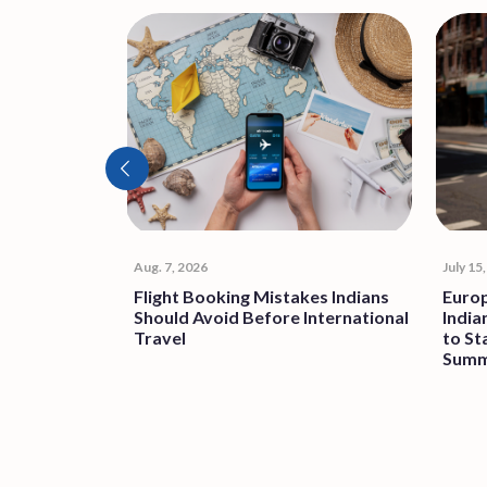
Aug. 7, 2026
July 15
F RISING
Flight Booking Mistakes Indians
Europ
Should Avoid Before International
India
Travel
to St
Summ