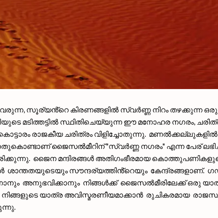
രുന്ന, സൂര്യൻ്റെ കിരണങ്ങളിൽ സ്വർണ്ണ നിറം തഴക്കുന്ന ഒ
മിയുടെ മടിത്തട്ടിൽ സ്ഥിതിചെയ്യുന്ന ഈ മനോഹര നഗരം, ചരിത
ാരം രാജകീയ ചരിത്രം വിളിച്ചോതുന്നു. മണൽക്കല്ലുകളിൽ നിർമ്
ുന്നതുകൊണ്ടാണ് ജൈസൽമീറിന് "സ്വർണ്ണ നഗരം" എന്ന പേര് ലഭിച്
ച്ചിരിക്കുന്നു. ജൈന മന്ദിരങ്ങൾ അതിഗംഭീരമായ കൊത്തുപണ
ങൾ ശാന്തതയുടെയും സൗന്ദര്യത്തിൻ്റെയും കേന്ദ്രങ്ങളാണ്
ാണാനും അനുഭവിക്കാനും നിങ്ങൾക്ക് ജൈസൽമീരിലേക്ക് ഒരു യാ
 നിങ്ങളുടെ യാത്ര അവിസ്മരണീയമാക്കാൻ രുചികരമായ രാജസ
്നു.