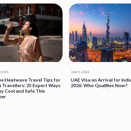
, 2026
July 9, 2026
e Heatwave Travel Tips for
UAE Visa on Arrival for Indi
n Travellers: 25 Expert Ways
2026: Who Qualifies Now?
ay Cool and Safe This
er