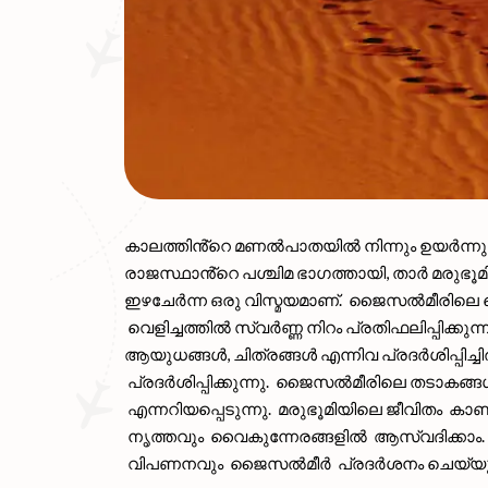
കാലത്തിൻ്റെ മണൽപാതയിൽ നിന്നും ഉയർന്നുവ
രാജസ്ഥാൻ്റെ പശ്ചിമ ഭാഗത്തായി, താർ മരുഭൂ
ഇഴചേർന്ന ഒരു വിസ്മയമാണ്. ജൈസൽമീരിലെ കൊട്ട
വെളിച്ചത്തിൽ സ്വർണ്ണ നിറം പ്രതിഫലിപ്പിക്ക
ആയുധങ്ങൾ, ചിത്രങ്ങൾ എന്നിവ പ്രദർശിപ്പി
പ്രദർശിപ്പിക്കുന്നു. ജൈസൽമീരിലെ തടാകങ്
എന്നറിയപ്പെടുന്നു. മരുഭൂമിയിലെ ജീവിതം ക
നൃത്തവും വൈകുന്നേരങ്ങളിൽ ആസ്വദിക്കാം.
വിപണനവും ജൈസൽമീർ പ്രദർശനം ചെയ്യുന