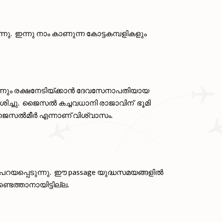
 ഇന്നു നാം കാണുന്ന കോട്ടകമ്പളികളും
ിന്നും രക്ഷനേടിയ്ക്കാൻ ദേവസേനാപതിയായ
ശിച്ചു. ജൈസൽ കച്ചവധാനി രാജാവിന് ഭൂമി
ണ് ജൈസൽമീർ എന്നാണ് വിശ്വാസം.
 പറയപ്പെടുന്നു. ഈ passage യുദ്ധസമയങ്ങളിൽ
ടെത്താനായിട്ടില്ല.