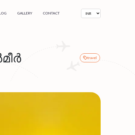
LOG
GALLERY
CONTACT
മീർ
travel