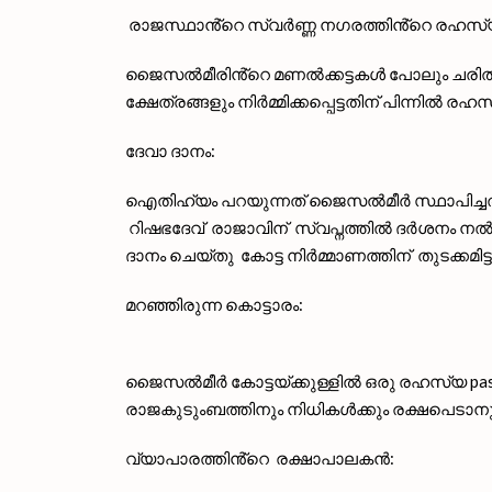
രാജസ്ഥാൻ്റെ സ്വർണ്ണ നഗരത്തിൻ്റെ രഹ
ജൈസൽമീരിൻ്റെ മണൽക്കട്ടകൾ പോലും ചരിത്രത
ക്ഷേത്രങ്ങളും നിർമ്മിക്കപ്പെട്ടതിന് പിന്നിൽ ര
ദേവാ ദാനം:
ഐതിഹ്യം പറയുന്നത് ജൈസൽമീർ സ്ഥാപിച്ചത് 
റിഷഭദേവ് രാജാവിന് സ്വപ്നത്തിൽ ദർശനം നൽക
ദാനം ചെയ്തു കോട്ട നിർമ്മാണത്തിന് തുടക്കമ
മറഞ്ഞിരുന്ന കൊട്ടാരം:
ജൈസൽമീർ കോട്ടയ്ക്കുള്ളിൽ ഒരു രഹസ്യ pass
രാജകുടുംബത്തിനും നിധികൾക്കും രക്ഷപെടാനുള
വ്യാപാരത്തിൻ്റെ രക്ഷാപാലകൻ: