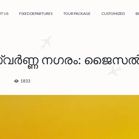
T US
FIXED DEPARTURES
TOUR PACKAGE
CUSTOMIZED
B
സ്വർണ്ണ നഗരം: ജൈസൽ
1833