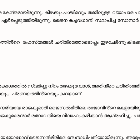
കേന്ദ്രമായിരുന്നു. കിഴക്കും പശ്ചിമവും തമ്മിലുള്ള വ്യാ
ഏർപ്പെടുത്തിയിരുന്നു. ജൈന കച്ചവധാനി സ്ഥാപിച്ച സോനാർ
്തിൻ്റെ രഹസ്യങ്ങൾ ചരിത്രത്തോടൊപ്പം ഇഴചേർന്നു കിടക്ക
്തിൽ സ്വർണ്ണ നിറം തഴക്കുമ്പോൾ, അതിൻ്റെ ചരിത്രത്തിൽ ന
്റെയും, പ്രണയത്തിൻ്റെയും കഥയാണ്.
സുന്ദരിയായ രാജകുമാരി ജൈസൽമീരിലെ രാജാവിൻ്റെ മകളായിരുന
 രാജകുമാരന്മാർ രത്നാവതിയെ വിവാഹം കഴിക്കാൻ ആഗ്രഹിച്ചു. പ
നായ യോദ്ധാവ് ജൈസൽമീരിലെ സേനാധിപതിയായിരുന്നു. അദ്ദേഹ