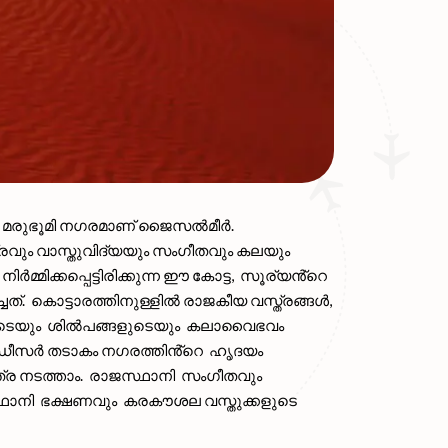
രു മരുഭൂമി നഗരമാണ് ജൈസൽമീർ.
്രവും വാസ്തുവിദ്യയും സംഗീതവും കലയും
മിക്കപ്പെട്ടിരിക്കുന്ന ഈ കോട്ട, സൂര്യൻ്റെ
ചത്. കൊട്ടാരത്തിനുള്ളിൽ രാജകീയ വസ്ത്രങ്ങൾ,
ികളുടെയും ശിൽപങ്ങളുടെയും കലാവൈഭവം
. ഗഡീസർ തടാകം നഗരത്തിൻ്റെ ഹൃദയം
ത്ര നടത്താം. രാജസ്ഥാനി സംഗീതവും
്ഥാനി ഭക്ഷണവും കരകൗശല വസ്തുക്കളുടെ