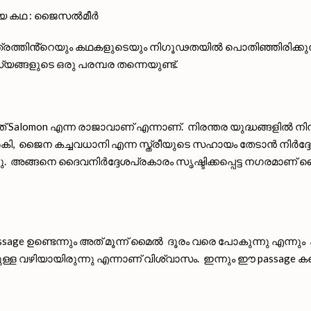
സ്യ കഥ : ജൈസൽമീർ
്തിൻ്റെയും കഥകളുടെയും നിഗൂഢതയിൽ പൊതിഞ്ഞിരിക്കുന്നു.
ഹസ്യങ്ങളുടെ ഒരു പരമ്പര തന്നെയുണ്ട്.
Salomon എന്ന രാജാവാണ് എന്നാണ്. നിരന്തര യുദ്ധങ്ങളിൽ ന
ി, ജൈന കച്ചവധാനി എന്ന സ്ത്രീയുടെ സഹായം തേടാൻ നിർദ്ദേ
ിട്ടു. അങ്ങനെ ദൈവനിർദ്ദേശപ്രകാരം സൃഷ്ടിക്കപ്പെട്ട നഗരമാ
age ഉണ്ടെന്നും അത് മൂന്ന് മൈൽ ദൂരം വരെ പോകുന്നു എന്നും
്ള വഴിയായിരുന്നു എന്നാണ് വിശ്വാസം. ഇന്നും ഈ passage കണ്