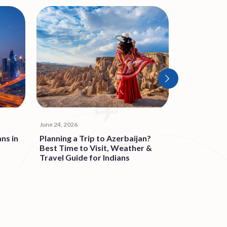
June 24, 2026
June 18, 2026
ans in
Planning a Trip to Azerbaijan?
10 Cheapest
Best Time to Visit, Weather &
June from I
Travel Guide for Indians